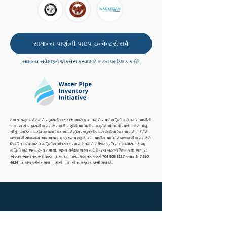
સામાન્ય પાણીની પાઇપ ઇન્વેન્ટરી સર્વે
સામાન્ય સર્વેક્ષણને ઍક્સેસ કરવા માટે બટન પર ક્લિક કરો!
તમારા સમુદાયને તમારી સહાયની જરૂર છે! અમને ફક્ત તમારી સંપર્ક માહિતી અને તમારા પાણીની
પાઇપના થોડા ફોટાની જરૂર છે! તમારી પાણીની પાઈપની સામગ્રીને ઓળખવી - પછી ભલે તે તાંબુ,
સીસું, પ્લાસ્ટિક અથવા ગેલ્વેનાઈઝ્ડ આયર્ન હોય - જૂના લીડ અને ગેલ્વેનાઈઝ્ડ આયર્ન પાઈપોને
બદલવાની યોજનામાં એક આવશ્યક પ્રથમ પગલું છે. કયા પાણીના પાઈપોને બદલવાની જરૂર છે તે
નિર્ધારિત કરવા માટે તે માહિતીના અંતરને ભરવા માટે તમારો સર્વેક્ષણ પ્રતિસાદ આવશ્યક છે. વધુ
માહિતી માટે અન્ય ટૅબ્સ તપાસો, અથવા સર્વેક્ષણ ભરવા માટે ઉપરના બટનને ક્લિક કરો! આભાર!
એકવાર અમને તમારું સર્વેક્ષણ પ્રાપ્ત થઈ જાય, પછી તમે અમને
708-505-5287
અથવા
847-590-
4624
પર કૉલ કરીને તમારા પાણીની પાઇપની સામગ્રી ચકાસી શકો છો.