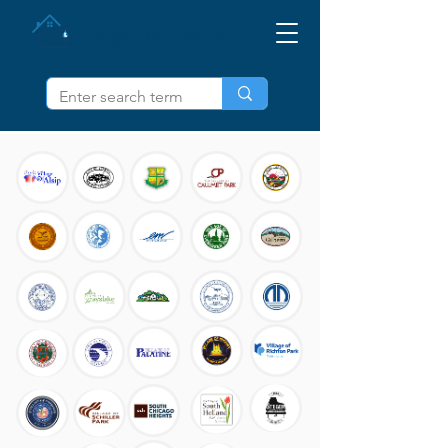
IL બહાર લીડ મેળવો