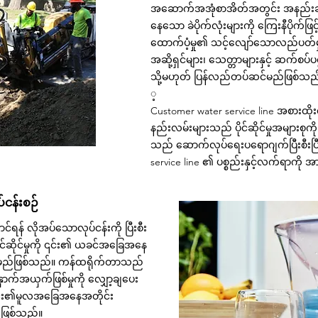
အဆောက်အအုံစာအိတ်အတွင်း အနည်းဆုံး
နေသော ခဲပိုက်လုံးများကို ကြေးနီပိုက်ဖြ
ထောက်ပံ့မှု၏ သင့်လျော်သောလည်ပတ်မှ
အဆို့ရှင်များ၊ သေတ္တာများနှင့် ဆက်စပ်ပ
သို့မဟုတ် ပြန်လည်တပ်ဆင်မည်ဖြစ်သည
့
Customer water service line အစားထိ
နည်းလမ်းများသည် ပိုင်ဆိုင်မှုအများစ
သည် ဆောက်လုပ်ရေးပရောဂျက်ပြီးစီးပြ
service line ၏ ပစ္စည်းနှင့်လက်ရာကို
ပ်ငန်းစဉ်
်ရန် လိုအပ်သောလုပ်ငန်းကို ပြီးစီး
်ဆိုင်မှုကို ၎င်း၏ ယခင်အခြေအနေ
ရှိမည်ဖြစ်သည်။ ကန်ထရိုက်တာသည်
ှောက်အယှက်ဖြစ်မှုကို လျှော့ချပေး
 ၎င်း၏မူလအခြေအနေအတိုင်း
်ဖြစ်သည်။