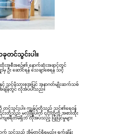
ယခုတင်သွင်းပါ။
ထိုးအစီအစဉ်၏ နောက်ဆုံးအဆင့်တွင်
 ရွာမှ ဦး ဆောင်ရန် သေချာစေရန် သင့်
့် သင့်မိသားစုအပြင် အနာဂတ်မျိုးဆက်သစ်
ုအချိန်တွင် လိုအပ်ပါသည်။
ု တင်သွင်းပါ။ ကျွန်ုပ်တို့သည် သင်၏ရေဝန်
၎င်းတို့သည် မလုံခြုံပါက ၎င်းတို့ကို အစားထိုး
န်ကျစရိတ်မရှိဘဲ လိုအပ်သည့် ပြုပြင်မှုများ
တွက် သင်သည် အိမ်တွင်ရှိရမည်။
ရက်ချိန်း