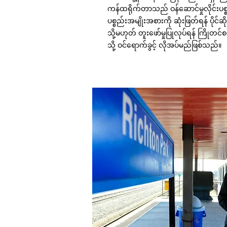
ကန်ထရိုက်တာသည် ဝန်ဆောင်မှုလိုင်းပစ္စ
ပစ္စည်းအမျိုးအစားကို ဆုံးဖြတ်ရန် ပိုင်ဆိုင
သို့မဟုတ် တူးဖော်မှုပြုလုပ်ရန် ကြိ
သို့ ဝင်ရောက်ခွင့် လိုအပ်မည်ဖြစ်သည်။