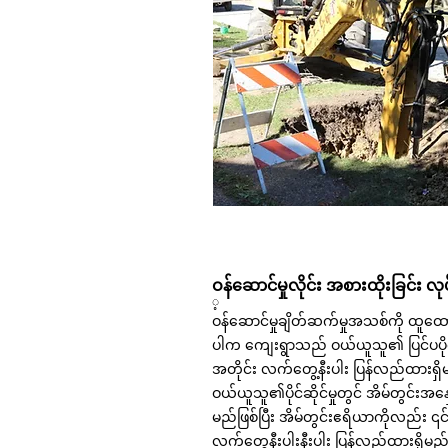
ဝန်ဆောင်မှုလိုင်း အစားထိုးခြင်း လု
့
ဝန်ဆောင်မှုချိတ်ဆက်မှုအသစ်ကို ထူထောင
ပါက ကျေးရွာသည် ဝယ်ယူသူ၏ ပြင်ပပိုင
အတိုင်း လက်တွေ့နီးပါး ပြန်လည်ထား
ဝယ်ယူသူ၏ပိုင်ဆိုင်မှုတွင် အိမ်တွင်းအန
မည်ဖြစ်ပြီး အိမ်တွင်းဧရိယာကိုလည်း
လက်တွေ့နီးပါးနီးပါး ပြန်လည်ထားရှိမည