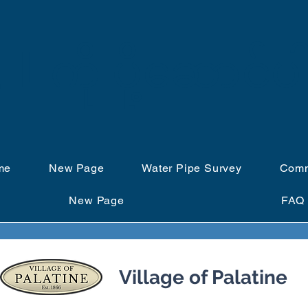
IL ကို ပို့ဆောင်ပ
me
New Page
Water Pipe Survey
Comm
New Page
FAQ
Village of Palatine