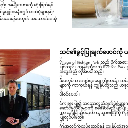
ည်း အမျိုးအစားကို ဆုံးဖြတ်ရန်
်မှုမျဉ်းအနီးတွင် ဓာတ်ပုံများနှင့်/
ုတင်စစ်ဆေးရန်အတွက် အဆောက်အအုံ
သင်၏ခွင့်ပြုချက်ဖောင်ကို 
့
Village of
Richton Park
သည် ပိုက်အစား
ဖြစ်သည်။ ကျွန်ုပ်တို့သည် Richton Park
အကူအညီ လိုအပ်ပါသည်။
့
ဒီအလုပ်က အရမ်းအရေးကြီးတယ်။ သင်နှင
များကို ကာကွယ်ရန် ကျွန်ုပ်တို့သည် ယခ
့
ပါဝင်ပေးပါ။
့
ကျေးဇူးပြု၍ သဘောတူညီချက်ပုံစံများကိ
ဆောင်မှုလိုင်းများကို စစ်ဆေးမည်ဖြစ်ပြီး 
ကာ သင့်ခြံ သို့မဟုတ် လူသွားစင်္ကြံကို ကု
ပြုလုပ်ပါမည်။
့
ဤအလုပ်ကိုလုပ်ဆောင်ရန် ကျွန်ုပ်တို့အ