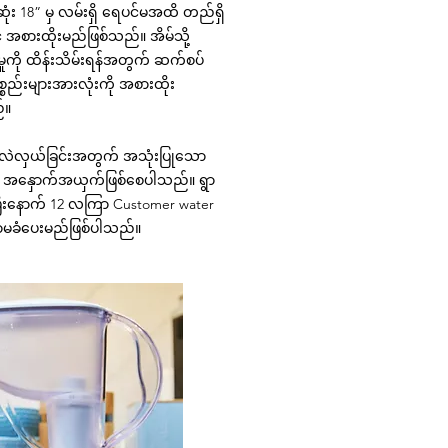
 18” မှ လမ်းရှိ ရေပင်မအထိ တည်ရှိ
င့် အစားထိုးမည်ဖြစ်သည်။ အိမ်သို့
ုကို ထိန်းသိမ်းရန်အတွက် ဆက်စပ်
စ္စည်းများအားလုံးကို အစားထိုး
်။
ုးလဲလှယ်ခြင်းအတွက် အသုံးပြုသော
ုကို အနှောက်အယှက်ဖြစ်စေပါသည်။ ရွာ
ီးနောက် 12 လကြာ Customer water
 အာမခံပေးမည်ဖြစ်ပါသည်။