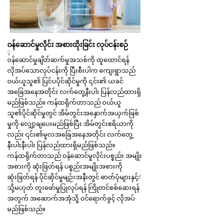
ဝန်ဆောင်မှုလိုင်း အစားထိုးခြင်း လုပ်ငန်းစဉ်
့
ဝန်ဆောင်မှုချိတ်ဆက်မှုအသစ်ကို ထူထောင်ရန်
လိုအပ်သောလုပ်ငန်းကို ပြီးစီးပါက ကျေးရွာသည်
ဝယ်ယူသူ၏ ပြင်ပပိုင်ဆိုင်မှုကို ၎င်း၏ ယခင်
အခြေအနေအတိုင်း လက်တွေ့နီးပါး ပြန်လည်ထားရှိ
မည်ဖြစ်သည်။ ကန်ထရိုက်တာသည် ဝယ်ယူ
သူ၏ပိုင်ဆိုင်မှုတွင် အိမ်တွင်းအနှောက်အယှက်ဖြစ်
မှုကို လျှော့ချပေးမည်ဖြစ်ပြီး အိမ်တွင်းဧရိယာကို
လည်း ၎င်း၏မူလအခြေအနေအတိုင်း လက်တွေ့
နီးပါးနီးပါး ပြန်လည်ထားရှိမည်ဖြစ်သည်။
ကန်ထရိုက်တာသည် ဝန်ဆောင်မှုလိုင်းပစ္စည်း အမျိုး
အစားကို ဆုံးဖြတ်ရန် ပစ္စည်းအမျိုးအစားကို
ဆုံးဖြတ်ရန် ပိုင်ဆိုင်မှုမျဉ်းအနီးတွင် ဓာတ်ပုံများနှင့်/
သို့မဟုတ် တူးဖော်မှုပြုလုပ်ရန် ကြိုတင်စစ်ဆေးရန်
အတွက် အဆောက်အအုံသို့ ဝင်ရောက်ခွင့် လိုအပ်
မည်ဖြစ်သည်။