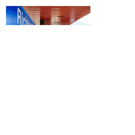
သင်၏ခွင့်ပြုချက်ဖောင်ကို ယခုတင်
သွင်းပါ။
့
Village of
Richton Park
သည် ပိုက်အစားထိုး
အစီအစဉ်၏ နောက်ဆုံးအဆင့်တွင်ဖြစ်သည်။
ကျွန်ုပ်တို့သည် Richton Park ရွာမှ ဦး ဆောင်ရန်
သေချာစေရန် သင့်အကူအညီ လိုအပ်ပါသည်။
့
ဒီအလုပ်က အရမ်းအရေးကြီးတယ်။ သင်နှင့် သင့်
မိသားစုအပြင် အနာဂတ်မျိုးဆက်သစ်များကို ကာ
ကွယ်ရန် ကျွန်ုပ်တို့သည် ယခုအချိန်တွင် လိုအပ်
ပါသည်။
့
ပါဝင်ပေးပါ။