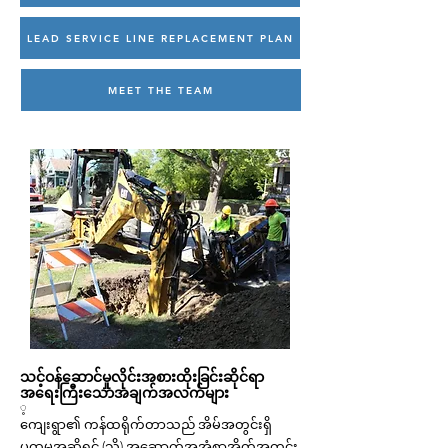
LEAD SERVICE LINE REPLACEMENT PLAN
MEET THE TEAM
သင့်ဝန်ဆောင်မှုလိုင်းအစားထိုးခြင်းဆိုင်ရာ
အရေးကြီးသောအချက်အလက်များ
့
ကျေးရွာ၏ ကန်ထရိုက်တာသည် အိမ်အတွင်းရှိ
ပထမအဆို့ရှင် (သို့) အဆောက်အအုံစာအိတ်အတွင်း