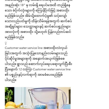
အနည်းဆုံး 18” မှ လမ်းရှိ ရေပင်မအထိ တည်ရှိနေ
သော ခဲပိုက်လုံးများကို ကြေးနီပိုက်ဖြင့် အစားထိုး
မည်ဖြစ်သည်။ အိမ်သို့ထောက်ပံ့မှု၏ သင့်လျော်
သောလည်ပတ်မှုကို ထိန်းသိမ်းရန်အတွက် ဆက်စပ်
အဆို့ရှင်များ၊ သေတ္တာများနှင့် ဆက်စပ်ပစ္စည်းများ
အားလုံးကို အစားထိုး သို့မဟုတ် ပြန်လည်တပ်ဆင်
မည်ဖြစ်သည်။
့
Customer water service line အစားထိုးလဲလှယ်
ခြင်းအတွက် အသုံးပြုသောနည်းလမ်းများသည်
ပိုင်ဆိုင်မှုအများစုကို အနှောက်အယှက်ဖြစ်စေ
ပါသည်။ ရွာသည် ဆောက်လုပ်ရေးပရောဂျက်ပြီးစီး
ပြီးနောက် 12 လကြာ Customer water service line
၏ ပစ္စည်းနှင့်လက်ရာကို အာမခံပေးမည်ဖြစ်
ပါသည်။