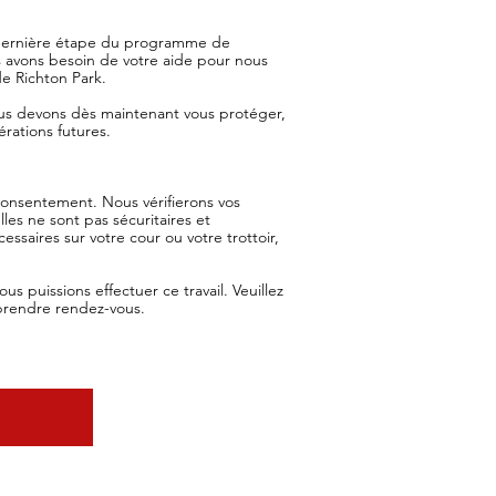
 dernière étape du programme de
 avons besoin de votre aide pour nous
de Richton Park.
ous devons dès maintenant vous protéger,
érations futures.
 consentement. Nous vérifierons vos
les ne sont pas sécuritaires et
essaires sur votre cour ou votre trottoir,
s puissions effectuer ce travail. Veuillez
prendre rendez-vous.