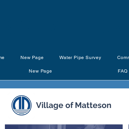
SORTEZ LE PLOM
me
New Page
Water Pipe Survey
Comm
New Page
FAQ
Village of Matteson