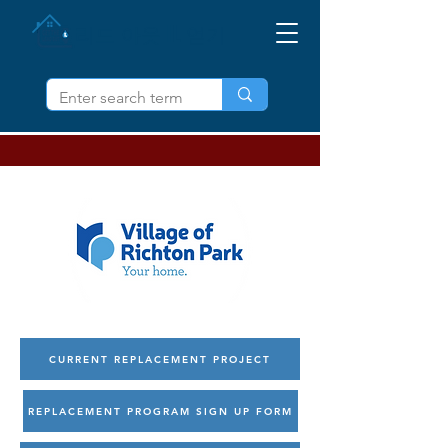
리드 아웃 IL 얻기
CURRENT REPLACEMENT PROJECT
REPLACEMENT PROGRAM SIGN UP FORM